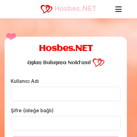
Hosbes.NET
❤️
Hosbes.NET
Aşkın Buluşma Noktası!
Kullanıcı Adı
Şifre (isteğe bağlı)