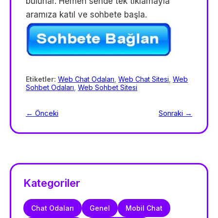
bulurlar. Hemen sende tek tıklamayla
aramıza katıl ve sohbete başla.
Etiketler:
Web Chat Odaları
,
Web Chat Sitesi
,
Web
Sohbet Odaları
,
Web Sohbet Sitesi
← Önceki
Sonraki →
Kategoriler
Chat Odaları
Genel
Mobil Chat