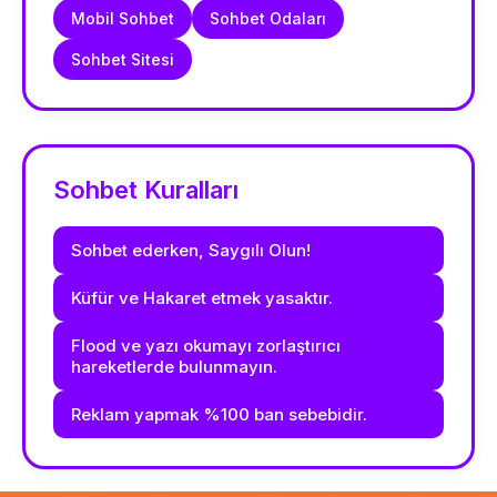
Mobil Sohbet
Sohbet Odaları
Sohbet Sitesi
Sohbet Kuralları
Sohbet ederken, Saygılı Olun!
Küfür ve Hakaret etmek yasaktır.
Flood ve yazı okumayı zorlaştırıcı
hareketlerde bulunmayın.
Reklam yapmak %100 ban sebebidir.