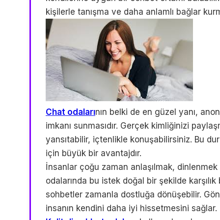
kişilerle tanışma ve daha anlamlı bağlar kurm
Chat odaları
nın belki de en güzel yanı, ano
imkanı sunmasıdır. Gerçek kimliğinizi payla
yansıtabilir, içtenlikle konuşabilirsiniz. Bu
için büyük bir avantajdır.
İnsanlar çoğu zaman anlaşılmak, dinlenmek v
odalarında bu istek doğal bir şekilde karşılık
sohbetler zamanla dostluğa dönüşebilir. Gön
insanın kendini daha iyi hissetmesini sağlar.