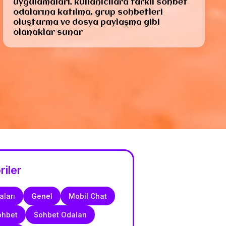
uygulamaları, kullanıcılara farklı sohbet
odalarına katılma, grup sohbetleri
oluşturma ve dosya paylaşma gibi
olanaklar sunar
riler
aları
Genel
Mobil Chat
ohbet
Sohbet Odaları