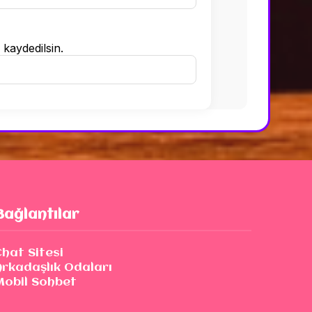
kaydedilsin.
Bağlantılar
Chat Sitesi
Arkadaşlık Odaları
Mobil Sohbet