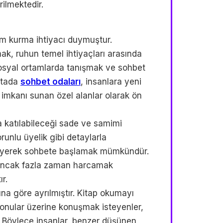
rilmektedir.
şim kurma ihtiyacı duymuştur.
k, ruhun temel ihtiyaçları arasında
e sosyal ortamlarda tanışmak ve sohbet
ktada
sohbet odaları
, insanlara yeni
 imkanı sunan özel alanlar olarak ön
la katılabileceği sade ve samimi
runlu üyelik gibi detaylarla
irleyerek sohbete başlamak mümkündür.
n ancak fazla zaman harcamak
ır.
rına göre ayrılmıştır. Kitap okumayı
konular üzerine konuşmak isteyenler,
r. Böylece insanlar, benzer düşünen