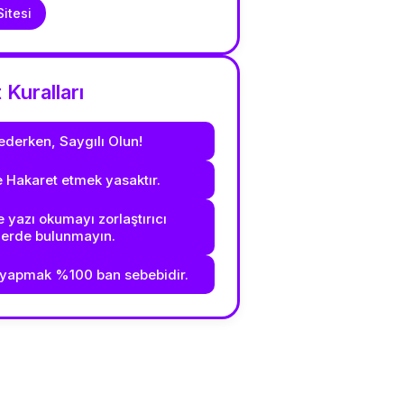
itesi
Kuralları
ederken, Saygılı Olun!
e Hakaret etmek yasaktır.
 yazı okumayı zorlaştırıcı
lerde bulunmayın.
yapmak %100 ban sebebidir.