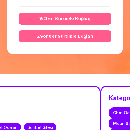
WChat Sürümle Bağlan
ZSohbet Sürümle Bağlan
Katego
Chat Od
Mobil S
t Odaları
Sohbet Sitesi