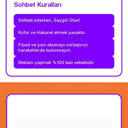
Sohbet Kuralları
Sohbet ederken, Saygılı Olun!
Küfür ve Hakaret etmek yasaktır.
Flood ve yazı okumayı zorlaştırıcı
hareketlerde bulunmayın.
Reklam yapmak %100 ban sebebidir.