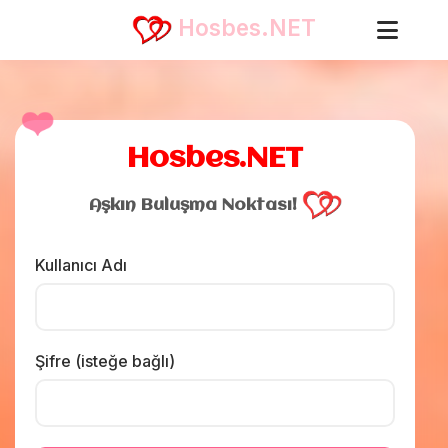
Hosbes.NET
❤️
Hosbes.NET
Aşkın Buluşma Noktası!
Kullanıcı Adı
Şifre (isteğe bağlı)