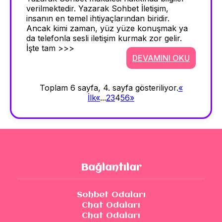
verilmektedir. Yazarak Sohbet İletişim,
insanın en temel ihtiyaçlarından biridir.
Ancak kimi zaman, yüz yüze konuşmak ya
da telefonla sesli iletişim kurmak zor gelir.
İşte tam >>>
DEVAMINI OKU
Toplam 6 sayfa, 4. sayfa gösteriliyor.
«
İlk
«
...
2
3
4
5
6
»
Bağlantılar
Sohbet Odaları
Chat Odaları
Chat Odaları