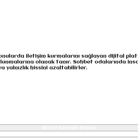
numuz
Gizlilik
konularda iletişim kurmalarını sağlayan dijital plat
bulunmalarına olanak tanır. Sohbet odalarında insan
 yalnızlık hissini azaltabilirler.
WChat Sürümle Bağlan