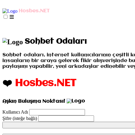
AnaSayfa
mIRC İndir
Mobil Bağlan
Hosbes.NET
İletişim
Misyonumuz
Gizlilik
AnaSayfa
mIRC İndir
Mobil Bağlan
İletişim
Misyo
Sohbet Odaları
Sohbet odaları, internet kullanıcılarının çeşitli 
insanların bir araya gelerek fikir alışverişinde 
paylaşımı yapabilir, yeni arkadaşlar edinebilir veya
❤️
Hosbes.NET
Aşkın Buluşma Noktası!
Kullanıcı Adı
Şifre (isteğe bağlı)