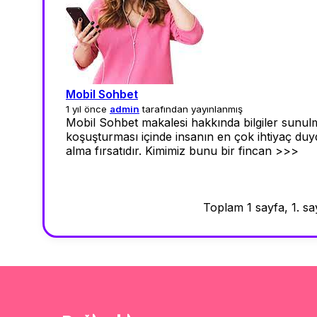
Mobil Sohbet
1 yıl önce
admin
tarafından yayınlanmış
Mobil Sohbet makalesi hakkında bilgiler sunul
koşuşturması içinde insanın en çok ihtiyaç duyd
alma fırsatıdır. Kimimiz bunu bir fincan >>>
Toplam 1 sayfa, 1. say