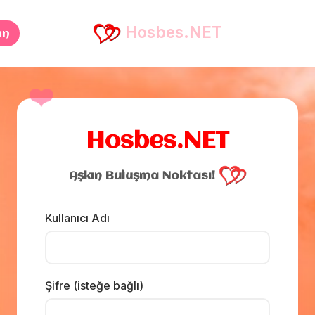
Hosbes.NET
an
❤️
Hosbes.NET
Aşkın Buluşma Noktası!
Kullanıcı Adı
Şifre (isteğe bağlı)