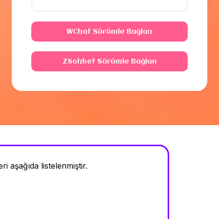
WChat Sürümle Bağlan
ZSohbet Sürümle Bağlan
i aşağıda listelenmiştir.