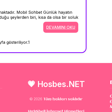
maktadır. Mobil Sohbet Günlük hayatın
uğu şeylerden biri, kısa da olsa bir soluk
DEVAMINI OKU
fa gösteriliyor.
1
💗
Hosbes.NET
© 2026
Tüm hakları saklıdır
HızlıShell İnternet Hizmetleri