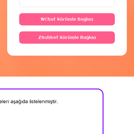
WChat Sürümle Bağlan
ZSohbet Sürümle Bağlan
eri aşağıda listelenmiştir.