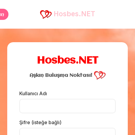
Hosbes.NET
an
❤️
Hosbes.NET
Aşkın Buluşma Noktası!
Kullanıcı Adı
Şifre (isteğe bağlı)