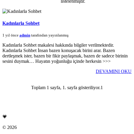
listelenmiştir.
Kadınlarla Sohbet
1 yıl önce
admin
tarafından yayınlanmış
Kadınlarla Sohbet makalesi hakkında bilgiler verilmektedir.
Kadınlarla Sohbet İnsan bazen konuşacak birini arar. Bazen
dertleşmek ister, bazen bir fikir paylaşmak, bazen de sadece birinin
sesini duymak… Hayatın yoğunluğu içinde herkesin >>>
DEVAMINI OKU
Toplam 1 sayfa, 1. sayfa gösteriliyor.
1
Bağlantılar
Sohbet Odaları
Chat Odaları
Chat Odaları
💗
Hosbes.NET
© 2026
Tüm hakları saklıdır