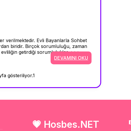
er verilmektedir. Evli Bayanlarla Sohbet
rdan biridir. Birçok sorumluluğu, zaman
evliliğin getirdiği sorumluluklar, >>>
DEVAMINI OKU
fa gösteriliyor.
1
💗
Hosbes.NET