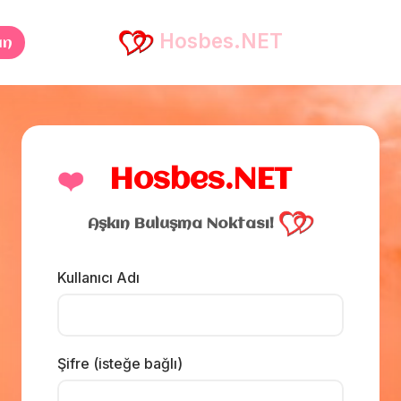
Hosbes.NET
an
❤️
Hosbes.NET
Aşkın Buluşma Noktası!
Kullanıcı Adı
Şifre (isteğe bağlı)