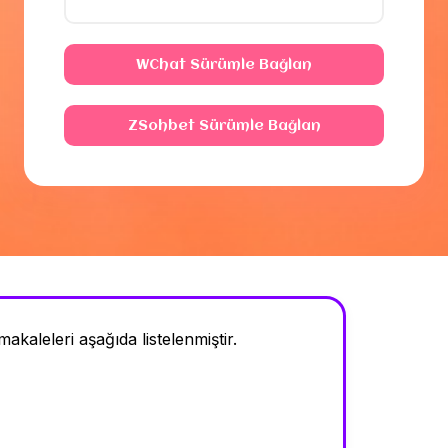
WChat Sürümle Bağlan
ZSohbet Sürümle Bağlan
akaleleri aşağıda listelenmiştir.