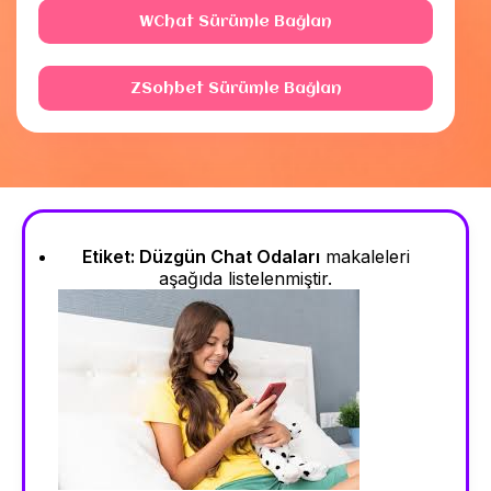
WChat Sürümle Bağlan
ZSohbet Sürümle Bağlan
Etiket:
Düzgün Chat Odaları
makaleleri
aşağıda listelenmiştir.