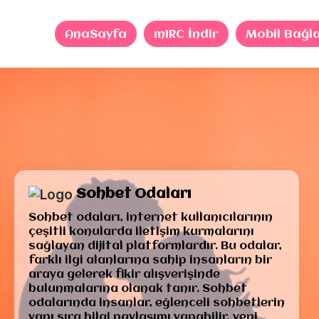
AnaSayfa
mIRC İndir
Mobil Bağl
Sohbet Odaları
Sohbet odaları, internet kullanıcılarının
çeşitli konularda iletişim kurmalarını
sağlayan dijital platformlardır. Bu odalar,
farklı ilgi alanlarına sahip insanların bir
araya gelerek fikir alışverişinde
bulunmalarına olanak tanır. Sohbet
odalarında insanlar, eğlenceli sohbetlerin
yanı sıra bilgi paylaşımı yapabilir, yeni