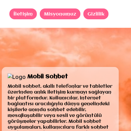
İletişim
Misyonumuz
Gizlilik
Mobil Sohbet
Mobil sohbet, akıllı telefonlar ve tabletler
üzerinden anlık iletişim kurmayı sağlayan
bir platformdur. Kullanıcılar, internet
bağlantısı aracılığıyla dünya genelindeki
kişilerle anında sohbet edebilir,
mesajlaşabilir veya sesli ve görüntülü
görüşmeler yapabilirler. Mobil sohbet
uygulamaları, kullanıcılara farklı sohbet