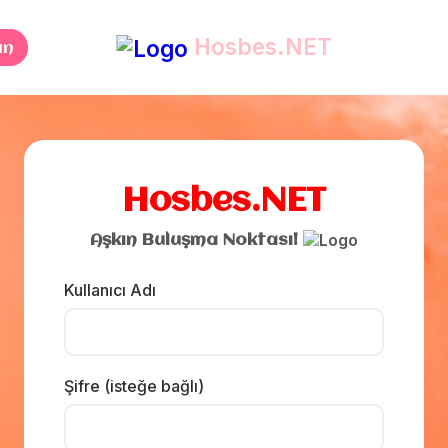
Hosbes.NET
an
❤️
Hosbes.NET
Aşkın Buluşma Noktası!
Kullanıcı Adı
Şifre (isteğe bağlı)