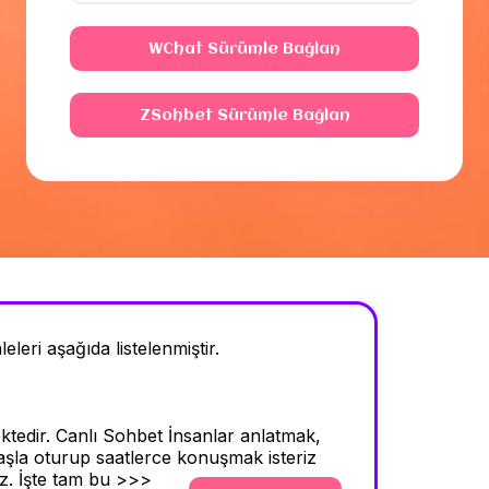
WChat Sürümle Bağlan
ZSohbet Sürümle Bağlan
leri aşağıda listelenmiştir.
ktedir. Canlı Sohbet İnsanlar anlatmak,
aşla oturup saatlerce konuşmak isteriz
ız. İşte tam bu >>>