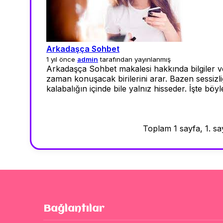
Arkadaşça Sohbet
1 yıl önce
admin
tarafından yayınlanmış
Arkadaşça Sohbet makalesi hakkında bilgiler v
zaman konuşacak birilerini arar. Bazen sessizl
kalabalığın içinde bile yalnız hisseder. İşte böy
Toplam 1 sayfa, 1. say
Bağlantılar