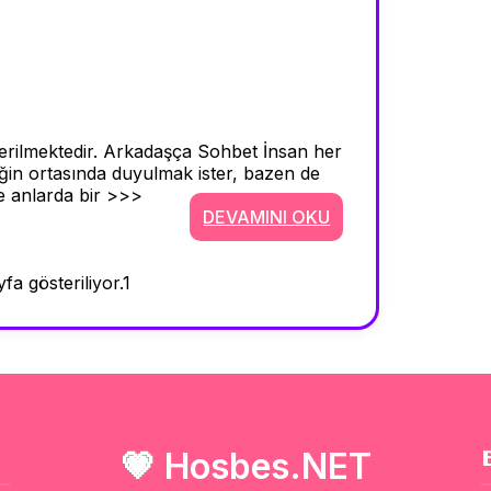
erilmektedir. Arkadaşça Sohbet İnsan her
iğin ortasında duyulmak ister, bazen de
le anlarda bir >>>
DEVAMINI OKU
fa gösteriliyor.
1
💗
Hosbes.NET