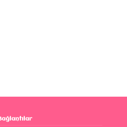
Bağlantılar