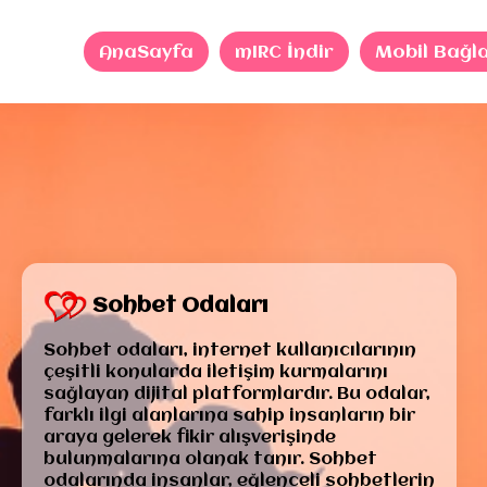
AnaSayfa
mIRC İndir
Mobil Bağl
Sohbet Odaları
Sohbet odaları, internet kullanıcılarının
çeşitli konularda iletişim kurmalarını
sağlayan dijital platformlardır. Bu odalar,
farklı ilgi alanlarına sahip insanların bir
araya gelerek fikir alışverişinde
bulunmalarına olanak tanır. Sohbet
odalarında insanlar, eğlenceli sohbetlerin