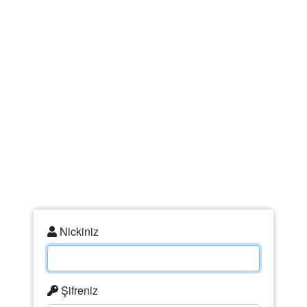
zChat Yükleniyor...
Nickiniz
Şifreniz