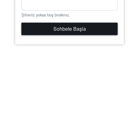
Şifreniz yoksa boş bırakınız.
Sohbete Başla